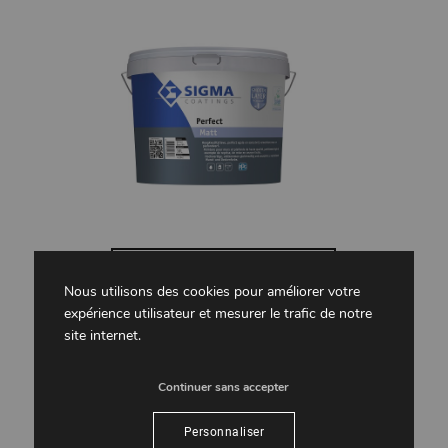
Nouveau : SIGMA Perfect
Nous utilisons des cookies pour améliorer votre
expérience utilisateur et mesurer le trafic de notre
site internet.
/
/
11 mars 2020
dans
Actualités
par
atelier-peintre
Continuer sans accepter
EN SAVOIR PLUS
Personnaliser